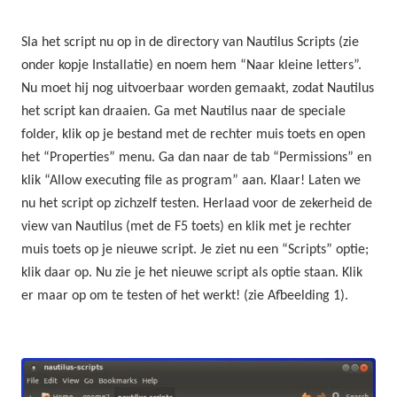
Sla het script nu op in de directory van Nautilus Scripts (zie
onder kopje Installatie) en noem hem “Naar kleine letters”.
Nu moet hij nog uitvoerbaar worden gemaakt, zodat Nautilus
het script kan draaien. Ga met Nautilus naar de speciale
folder, klik op je bestand met de rechter muis toets en open
het “Properties” menu. Ga dan naar de tab “Permissions” en
klik “Allow executing file as program” aan. Klaar! Laten we
nu het script op zichzelf testen. Herlaad voor de zekerheid de
view van Nautilus (met de F5 toets) en klik met je rechter
muis toets op je nieuwe script. Je ziet nu een “Scripts” optie;
klik daar op. Nu zie je het nieuwe script als optie staan. Klik
er maar op om te testen of het werkt! (zie Afbeelding 1).