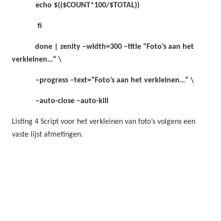
echo $(($COUNT*100/$TOTAL))
fi
done | zenity –width=300 –title “Foto’s aan het
verkleinen…” \
–progress –text=”Foto’s aan het verkleinen…” \
–auto-close –auto-kill
Listing 4 Script voor het verkleinen van foto’s volgens een
vaste lijst afmetingen.