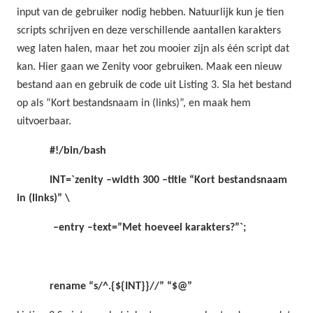
input van de gebruiker nodig hebben. Natuurlijk kun je tien
scripts schrijven en deze verschillende aantallen karakters
weg laten halen, maar het zou mooier zijn als één script dat
kan. Hier gaan we Zenity voor gebruiken. Maak een nieuw
bestand aan en gebruik de code uit Listing 3. Sla het bestand
op als “Kort bestandsnaam in (links)”, en maak hem
uitvoerbaar.
#!/bin/bash
INT=`zenity –width 300 –title “Kort bestandsnaam
in (links)” \
–entry –text=”Met hoeveel karakters?”`;
rename “s/^.{${INT}}//” “$@”