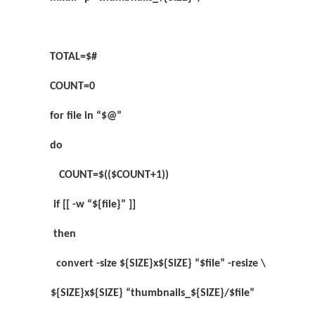
TOTAL=$#
COUNT=0
for file in “$@”
do
COUNT=$(($COUNT+1))
if [[ -w “${file}” ]]
then
convert -size ${SIZE}x${SIZE} “$file” -resize \
${SIZE}x${SIZE} “thumbnails_${SIZE}/$file”