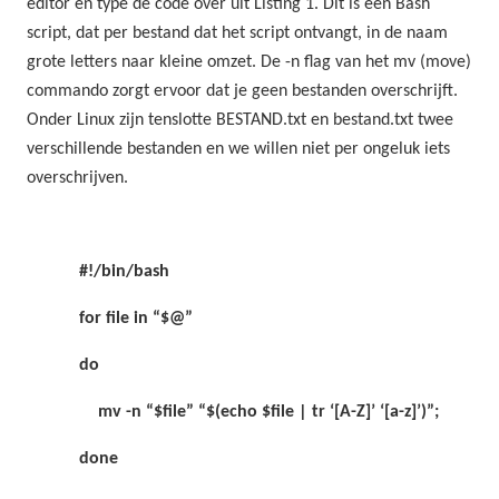
editor en type de code over uit Listing 1. Dit is een Bash
script, dat per bestand dat het script ontvangt, in de naam
grote letters naar kleine omzet. De -n flag van het mv (move)
commando zorgt ervoor dat je geen bestanden overschrijft.
Onder Linux zijn tenslotte BESTAND.txt en bestand.txt twee
verschillende bestanden en we willen niet per ongeluk iets
overschrijven.
#!/bin/bash
for file in “$@”
do
mv -n “$file” “$(echo $file | tr ‘[A-Z]’ ‘[a-z]’)”;
done