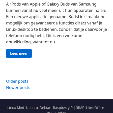
AirPods van Apple of Galaxy Buds van Samsung
kunnen vanaf nu veel meer uit hun apparaten halen.
Een nieuwe applicatie genaamd ‘BudsLink’ maakt het
mogelijk om geavanceerde functies direct vanaf je
Linux-desktop te bedienen, zonder dat je daarvoor je
telefoon nodig hebt. Dit is een welkome
ontwikkeling, want tot nu…
Lees meer
Posts
Older posts
Newer posts
navigation
Linux Mint
|
Ubuntu
|
Debian
|
Raspberry Pi
|
GIMP
|
LibreOffice
|
VLC
|
Firefox