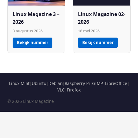
Linux Magazine 3 –
Linux Magazine 02-
2026
2026
3 augustus 2026
18 mei 2026
Bekijk nummer
Bekijk nummer
Linux Mint
|
Ubuntu
|
Debian
|
Raspberry Pi
|
GIMP
|
LibreOffice
|
VLC
|
Firefox
© 2026 Linux Magazine