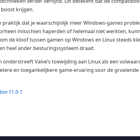
technieken verder verfijnd. Dit betekent dat de compatibi
 boost krijgen.
de praktijk dat je waarschijnlijk meer Windows-games probl
rheen misschien haperden of helemaal niet werkten, kunne
s om de kloof tussen gamen op Windows en Linux steeds kle
en heel ander besturingssysteem draait.
 onderstreeft Valve’s toewijding aan Linux als een volwaar
s betere en toegankelijkere game-ervaring voor de groeien
ton-11.0-1