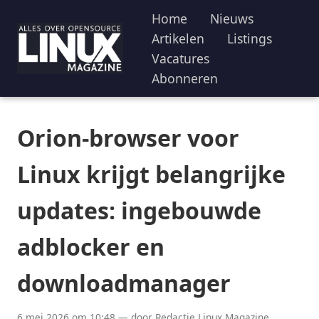
Home
Nieuws
Artikelen
Listings
Vacatures
Abonneren
Orion-browser voor
Linux krijgt belangrijke
updates: ingebouwde
adblocker en
downloadmanager
6 mei 2026 om 10:48 — door Redactie Linux Magazine