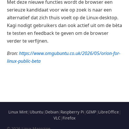
Met deze nieuwe functies wordt de browser een
serieuze kandidaat voor wie op zoek is naar een
alternatief dat zich thuis voelt op de Linux-desktop.
Kagi nodigt gebruikers dan ook actief uit om de bèta
te testen en feedback te geven om de browser
verder te verfijnen.
Bron:
https://www.omgubuntu.co.uk/2026/05/orion-for-
linux-public-beta
Linux Mint
|
Ubuntu
|
Debian
|
Raspberry Pi
|
GIMP
|
LibreOffice
|
VLC
|
Firefox
© 2026 Linux Magazine