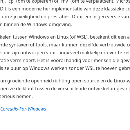
en), `cp` (om te kopiëren) of `mv` (om te verplaatsen). Micr
ls. Dit is een moderne herimplementatie van deze klassieke
m zijn veiligheid en prestaties. Door een eigen versie va
ken binnen de Windows-omgeving.
kelen tussen Windows en Linux (of WSL), betekent dit een 
llende syntaxen of tools, maar kunnen dezelfde vertrouwd
s die zijn ontworpen voor Linux veel makkelijker over te z
tratie vermindert. Het is vooral handig voor mensen die g
 als ze puur op Windows werken zonder WSL te hoeven gebru
hun groeiende openheid richting open-source en de Linux-w
inen ze de kloof tussen de verschillende ontwikkelomgevin
serieus nemen.
Coreutils-For-Windows