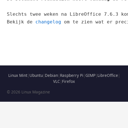
Slechts twee weken na LibreOffice 7.6.3 ko
Bekijk de 
changelog
 om te zien wat er prec
Linux Mint
|
Ubuntu
|
Debian
|
Raspberry Pi
|
GIMP
|
LibreOffice
|
VLC
|
Firefox
© 2026 Linux Magazine