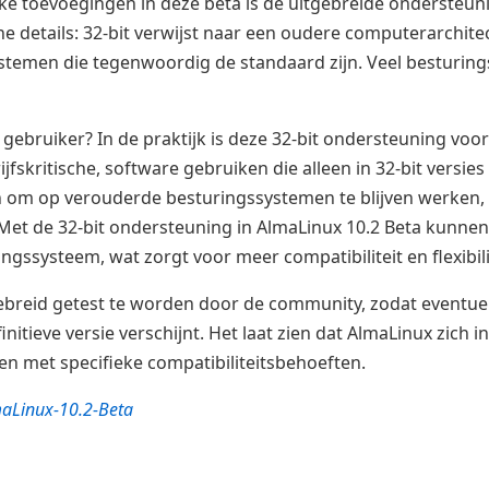
jke toevoegingen in deze beta is de uitgebreide ondersteun
he details: 32-bit verwijst naar een oudere computerarchi
stemen die tegenwoordig de standaard zijn. Veel besturin
 gebruiker? In de praktijk is deze 32-bit ondersteuning voor
ijfskritische, software gebruiken die alleen in 32-bit versie
n om op verouderde besturingssystemen te blijven werken,
. Met de 32-bit ondersteuning in AlmaLinux 10.2 Beta kunne
gssysteem, wat zorgt voor meer compatibiliteit en flexibilit
itgebreid getest te worden door de community, zodat even
itieve versie verschijnt. Het laat zien dat AlmaLinux zich 
en met specifieke compatibiliteitsbehoeften.
aLinux-10.2-Beta