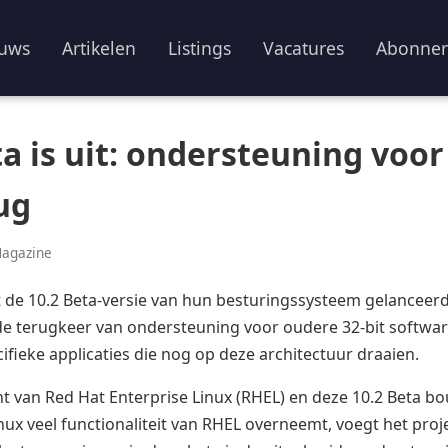
uws
Artikelen
Listings
Vacatures
Abonne
a is uit: ondersteuning voor
ug
Magazine
t de 10.2 Beta-versie van hun besturingssysteem gelanceerd
de terugkeer van ondersteuning voor oudere 32-bit softwar
cifieke applicaties die nog op deze architectuur draaien.
ant van Red Hat Enterprise Linux (RHEL) en deze 10.2 Beta b
 veel functionaliteit van RHEL overneemt, voegt het proj