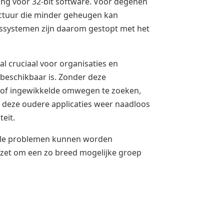
ing voor 32-bit software. Voor degenen
tectuur die minder geheugen kan
gssystemen zijn daarom gestopt met het
al cruciaal voor organisaties en
s beschikbaar is. Zonder deze
 of ingewikkelde omwegen te zoeken,
n deze oudere applicaties weer naadloos
eit.
tuele problemen kunnen worden
inzet om een zo breed mogelijke groep